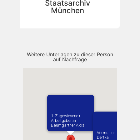
Staatsarchiv
München
Weitere Unterlagen zu dieser Person
auf Nachfrage
1. Zugewiesene:r
Arbeitgeber:in​
Baumgartner Alois
Vermutlich geboren in
Dertka