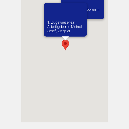
Vermutlich geboren in
Krotoszyn
1. Zugewiesene:r
Arbeitgeber:in​ Meindl
Josef, Ziegelei