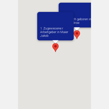
Vermutlich geboren in
Aleksandrow
1. Zugewiesene:r
Arbeitgeber:in​ Maier
Jakob