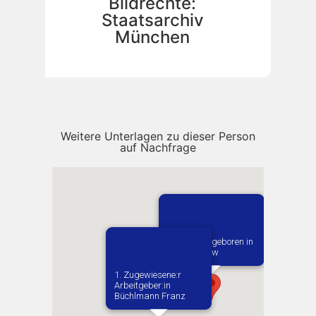
Bildrechte:
Staatsarchiv
München
Weitere Unterlagen zu dieser Person
auf Nachfrage
Vermutlich geboren in
Goszczanow
1. Zugewiesene:r
Arbeitgeber:in​
Büchlmann Franz