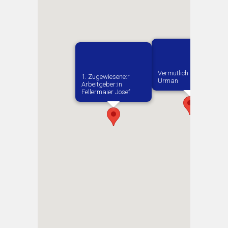
Vermutlich geboren in
1. Zugewiesene:r
Urman
Arbeitgeber:in​
Fellermaier Josef