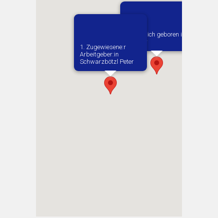
Vermutlich geboren in
Sobkow
1. Zugewiesene:r
Arbeitgeber:in​
Schwarzbötzl Peter