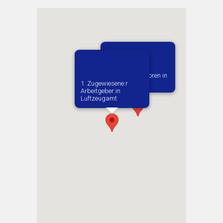
Vermutlich geboren in
Pastviny
1. Zugewiesene:r
Arbeitgeber:in​
Luftzeugamt