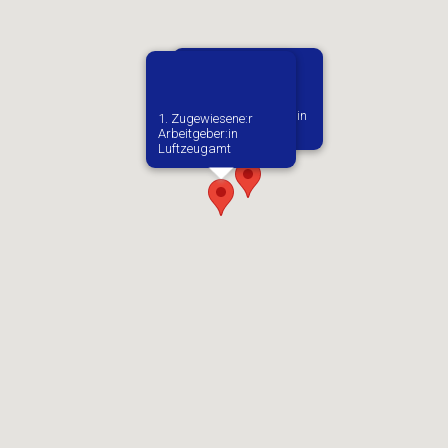
Vermutlich geboren in
1. Zugewiesene:r
Jetetice
Arbeitgeber:in​
Luftzeugamt