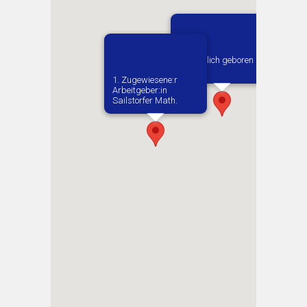
Vermutlich geboren in
Kielce
1. Zugewiesene:r
Arbeitgeber:in​
Sailstorfer Math.