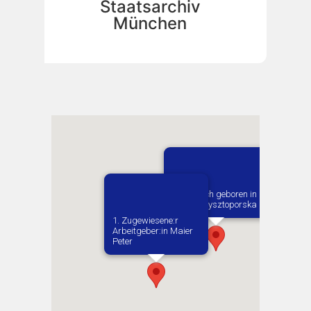
Staatsarchiv
München
Vermutlich geboren in
Wola Krzysztoporska
1. Zugewiesene:r
Arbeitgeber:in​ Maier
Peter