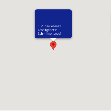
1. Zugewiesene:r
Arbeitgeber:in​
Schmittner Josef