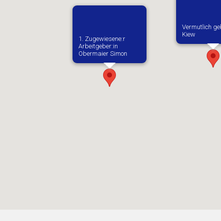
Vermutlich ge
Kiew
1. Zugewiesene:r
Arbeitgeber:in​
Obermaier Simon