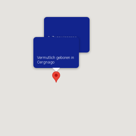
1. Zugewiesene:r
Arbeitgeber:in​
Bartolithwerke
Vermutlich geboren in
Cergnago