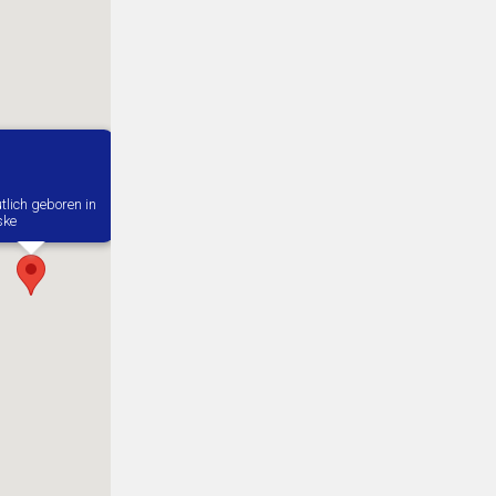
tlich geboren in
ske