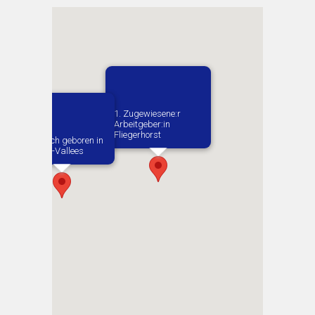
1. Zugewiesene:r
Arbeitgeber:in​
Fliegerhorst
Vermutlich geboren in
Plaine-et-Vallees