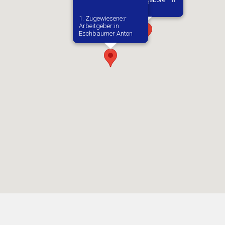
Kepno
1. Zugewiesene:r
Arbeitgeber:in​
Eschbaumer Anton