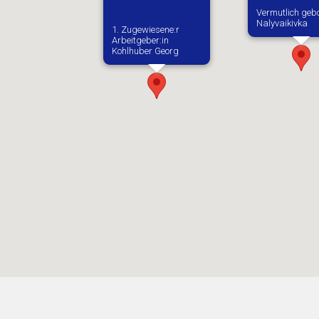
Vermutlich gebo
Nalyvaikivka
1. Zugewiesene:r
Arbeitgeber:in​
Kohlhuber Georg