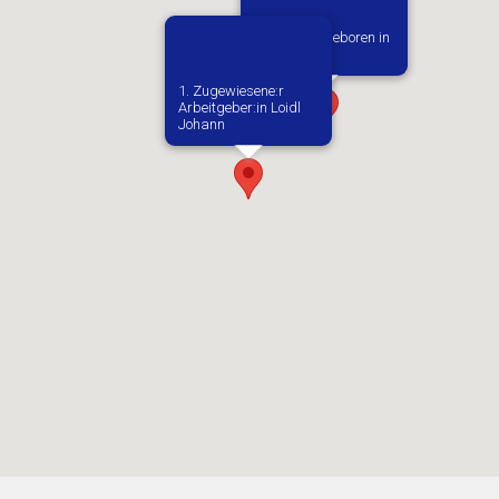
Vermutlich geboren in
Kalusch
1. Zugewiesene:r
Arbeitgeber:in​ Loidl
Johann