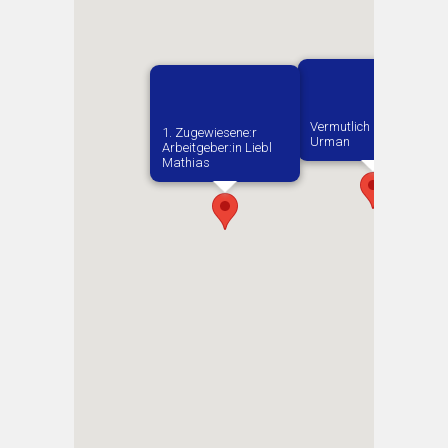
Vermutlich geboren in
1. Zugewiesene:r
Urman
Arbeitgeber:in​ Liebl
Mathias