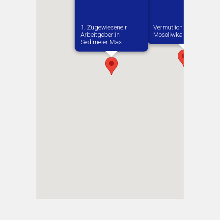
1. Zugewiesene:r
Vermutlich geboren in
Arbeitgeber:in​
Mosoliwka
Sedlmeier Max