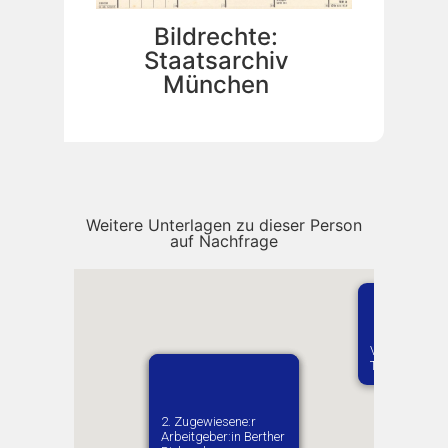
Bildrechte:
Staatsarchiv
München
Weitere Unterlagen zu dieser Person
auf Nachfrage
Vermutlich ge
Tursk
1. Zugewiesene:r
2. Zugewiesene:r
Arbeitgeber:in​
Arbeitgeber:in​ Berther