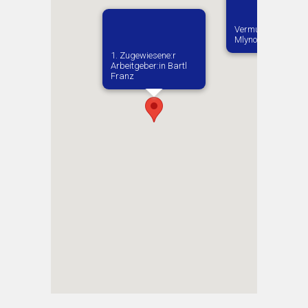
Vermutlich geboren
Mlynok
1. Zugewiesene:r
Arbeitgeber:in​ Bartl
Franz