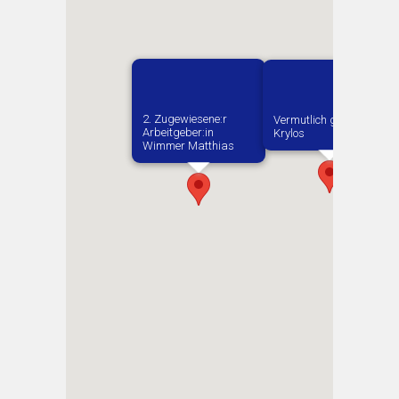
2. Zugewiesene:r
Vermutlich geboren in
Arbeitgeber:in​
Krylos
Wimmer Matthias