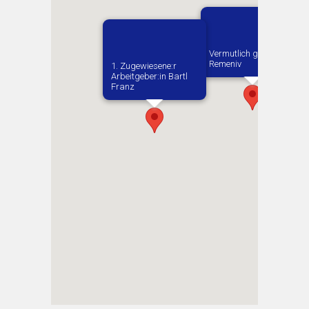
Vermutlich geboren in
Remeniv
1. Zugewiesene:r
Arbeitgeber:in​ Bartl
Franz