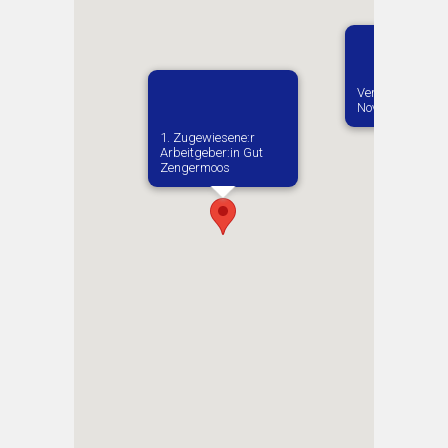
Vermutlich gebo
Novaja Rudnya
1. Zugewiesene:r
Arbeitgeber:in​ Gut
Zengermoos