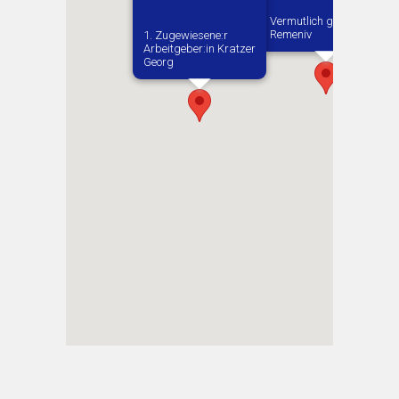
Vermutlich geboren in
Remeniv
1. Zugewiesene:r
Arbeitgeber:in​ Kratzer
Georg