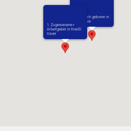
Vermutlich geboren in
Naglowice
1. Zugewiesene:r
Arbeitgeber:in​ Kneißl
Xaver