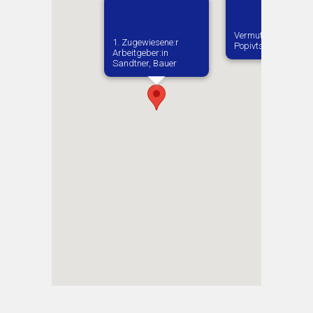
Vermutlich geboren 
1. Zugewiesene:r
Popivtsi
Arbeitgeber:in​
Sandtner, Bauer