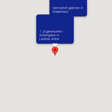
Vermutlich geboren in
Malechowo
1. Zugewiesene:r
Arbeitgeber:in​
Lackner Anton