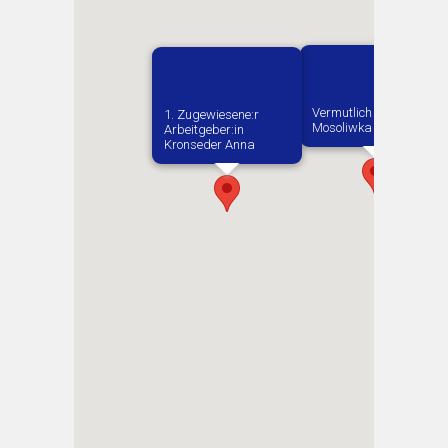
Vermutlich geboren in
1. Zugewiesene:r
Mosoliwka
Arbeitgeber:in​
Kronseder Anna