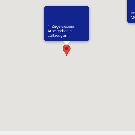
Ve
M
1. Zugewiesene:r
Arbeitgeber:in​
Luftzeugamt