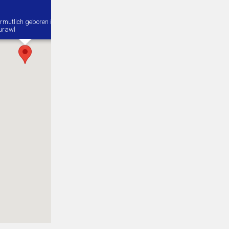
rmutlich geboren in
urawl