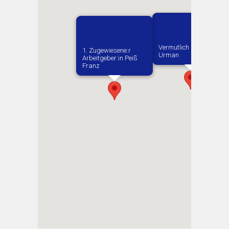
Vermutlich geboren in
1. Zugewiesene:r
Urman
Arbeitgeber:in​ Peiß
Franz