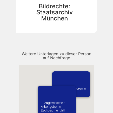
Bildrechte:
Staatsarchiv
München
Weitere Unterlagen zu dieser Person
auf Nachfrage
Vermutlich geboren in
Poznan
1. Zugewiesene:r
Arbeitgeber:in​
Eschbaumer Urtl