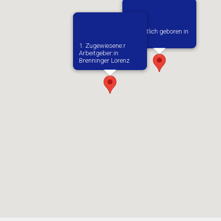
Vermutlich geboren in
Bieliny
1. Zugewiesene:r
Arbeitgeber:in​
Brenninger Lorenz