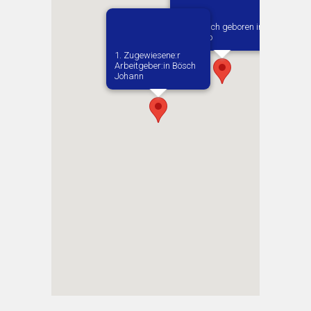
Vermutlich geboren in
Opoczno
1. Zugewiesene:r
Arbeitgeber:in​ Bösch
Johann