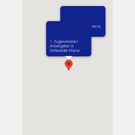
Vermutlich geboren in
Wloszakowice
1. Zugewiesene:r
Arbeitgeber:in​
Stitteneder Maria