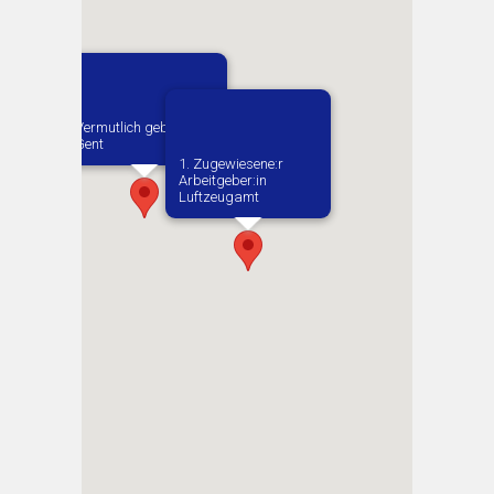
Vermutlich geboren in
Gent
1. Zugewiesene:r
Arbeitgeber:in​
Luftzeugamt