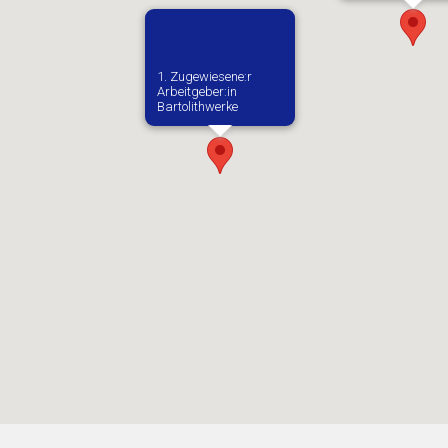
1. Zugewiesene:r
Arbeitgeber:in​
Bartolithwerke