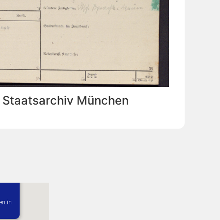
: Staatsarchiv München
en in