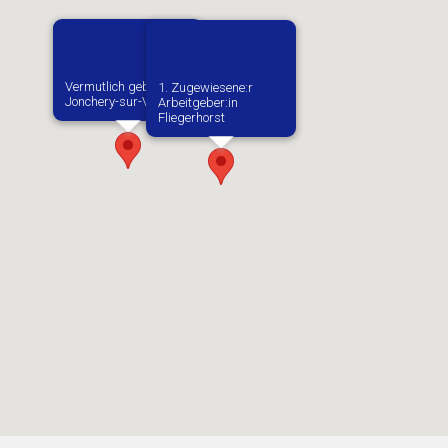
Vermutlich geboren in
1. Zugewiesene:r
Jonchery-sur-Vesle
Arbeitgeber:in​
Fliegerhorst