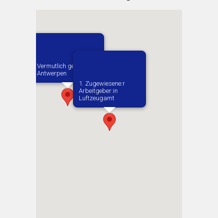
Vermutlich geboren in
Antwerpen
1. Zugewiesene:r
Arbeitgeber:in​
Luftzeugamt