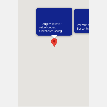
1. Zugewiesene:r
Vermutlich geboren in
Arbeitgeber:in​
Borschtschiw
Oberzeiler Georg