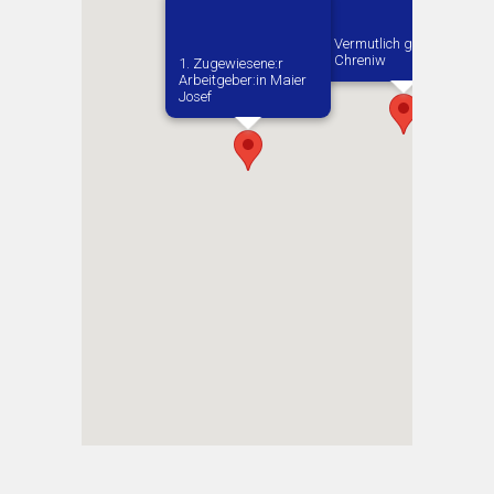
Vermutlich geboren in
Chreniw
1. Zugewiesene:r
Arbeitgeber:in​ Maier
Josef