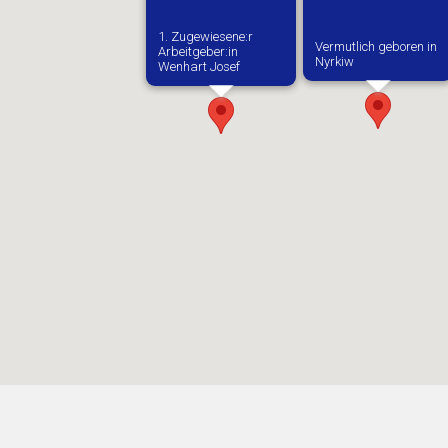
1. Zugewiesene:r
Vermutlich geboren in
Arbeitgeber:in​
Nyrkiw
Wenhart Josef