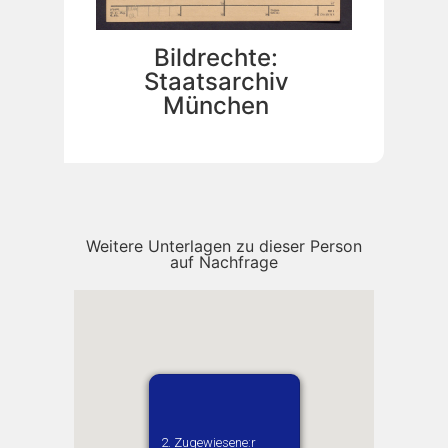
Bildrechte:
Staatsarchiv
München
Weitere Unterlagen zu dieser Person
auf Nachfrage
Vermutl
Charki
1. Zugewiesene:r
2. Zugewiesene:r