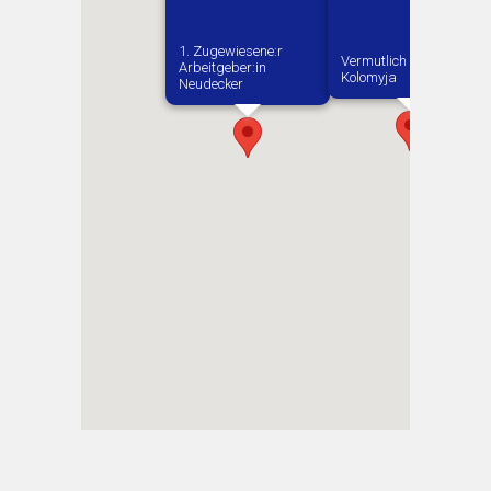
1. Zugewiesene:r
Vermutlich geboren in
Arbeitgeber:in​
Kolomyja
Neudecker