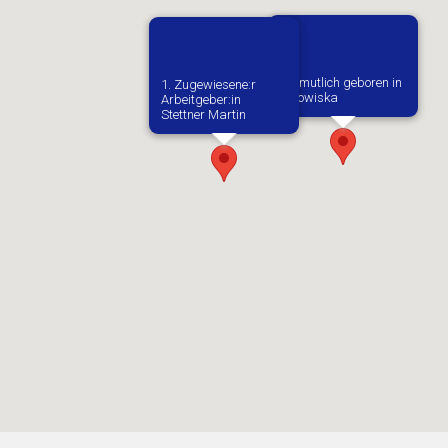
Vermutlich geboren in
1. Zugewiesene:r
Lutowiska
Arbeitgeber:in​
Stettner Martin