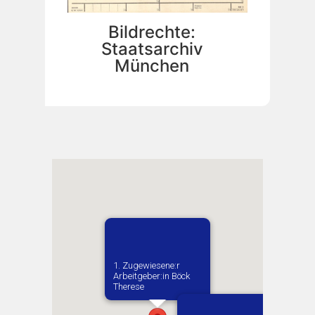
Bildrechte:
Staatsarchiv
München
1. Zugewiesene:r
Arbeitgeber:in​ Böck
Therese