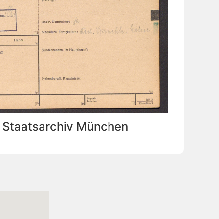
: Staatsarchiv München
Vermutlich geboren in
Tschernuschka