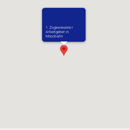
1. Zugewiesene:r
Arbeitgeber:in​
Moosbahn