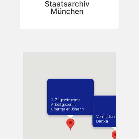
Staatsarchiv
München
1. Zugewiesene:r
Arbeitgeber:in​
Obermaier Johann
Vermutlich geboren in
Dertka