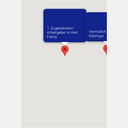
1. Zugewiesene:r
Vermutlich geboren in
Arbeitgeber:in​ Hierl
Kolomyja
Fanny